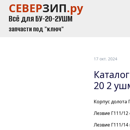
СЕВЕР
ЗИП
.ру
Всё для БУ-20-2УШМ
запчасти под "ключ"
17 окт. 2024
Каталог
20 2 уш
Корпус долота Г
Лезвие Г111/12
Лезвие Г111/14