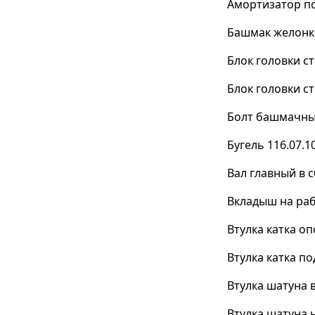
Амортизатор пол
Башмак желонк
Блок головки ст
Блок головки ст
Болт башмачный
Бугель 116.07.1
Вал главный в с
Вкладыш на раб
Втулка катка о
Втулка катка 
Втулка шатуна в
Втулка шатуна 