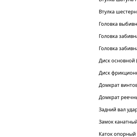
Втулка шестерн
Головка выбивн
Головка забивн
Головка забивн
Диск основной (
Диск фрикционн
Домкрат винтов
Домкрат реечны
Задний вал уда
Замок канатный
Каток опорный 