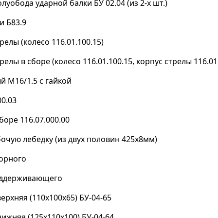
уобода ударной балки БУ 02.04 (из 2-х шт.)
и Б83.9
релы (колесо 116.01.100.15)
релы в сборе (колесо 116.01.100.15, корпус стрелы 116.01
 М16/1.5 с гайкой
00.03
боре 116.07.000.00
очую лебедку (из двух половин 425х8мм)
порного
поддерживающего
ерхняя (110х100х65) БУ-04-65
нижняя (125х110х100) БУ-04-64