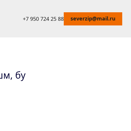
severzip@mail.ru
+7 950 724 25 88
шм, бу