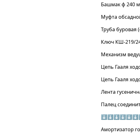
Башмак ф 240 
Муфта обсадной
Труба буровая 
Ключ КШ-219/24
Механизм веду
Цепь Гааля ходо
Цепь Гааля ходо
Лента гусеничн
Палец соединит
⬇⬇⬇⬇⬇⬇
Амортизатор го