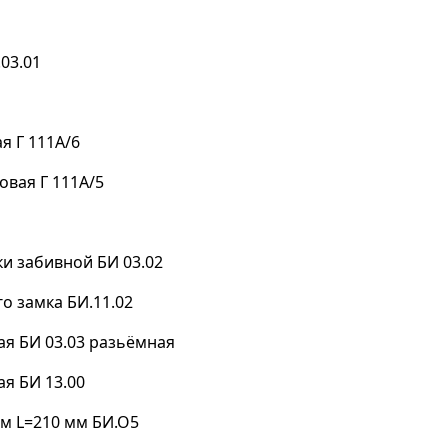
03.01
я Г 111А/6
вая Г 111А/5
и забивной БИ 03.02
о замка БИ.11.02
ая БИ 03.03 разьёмная
ая БИ 13.00
м L=210 мм БИ.О5