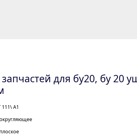
 запчастей для бу20, бу 20 у
м
 111\ А1
 округляющее
 плоское