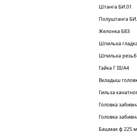
Штанга БИ.01
Полуштанга БИ.
Желонка Б8З
Шпилька гладка
Шпилька резьбо
Гайка Г III/А4
Вкладыш головк
Гильза канатног
Головка забивн
Головка забивн
Башмак ф 225 м