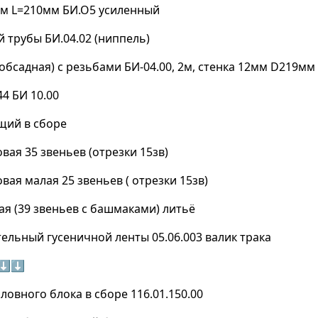
мм L=210мм БИ.О5 усиленный
 трубы БИ.04.02 (ниппель)
(обсадная) с резьбами БИ-04.00, 2м, стенка 12мм D219мм
4 БИ 10.00
щий в сборе
вая 35 звеньев (отрезки 15зв)
вая малая 25 звеньев ( отрезки 15зв)
ая (39 звеньев с башмаками) литьё
ельный гусеничной ленты 05.06.003 валик трака
⬇⬇
ловного блока в сборе 116.01.150.00