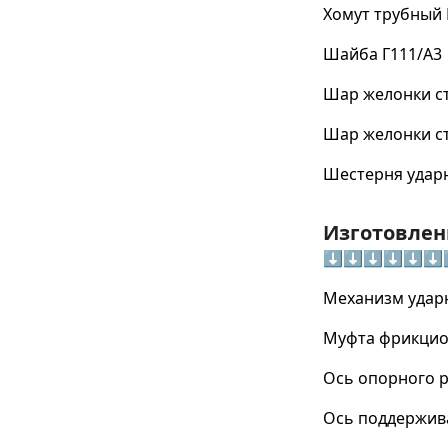
Хомут трубный 
Шайба Г111/А3
Шар желонки ст
Шар желонки ст
Шестерня ударна
Изготовлен
⬇⬇⬇⬇⬇⬇
Механизм ударн
Муфта фрикцион
Ось опорного р
Ось поддержива