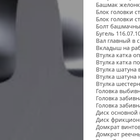
Башмак желонк
Блок головки ст
Блок головки ст
Болт башмачный
Бугель 116.07.1
Вал главный в с
Вкладыш на раб
Втулка катка о
Втулка катка 
Втулка шатуна в
Втулка шатуна 
Втулка шестерн
Головка выбивн
Головка забивн
Головка забивн
Диск основной 
Диск фрикционн
Домкрат винтов
Домкрат реечны