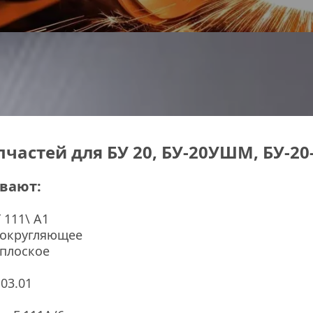
пчастей для БУ 20, БУ-20УШМ, БУ-2
ывают:
 111\ А1
 округляющее
 плоское
03.01