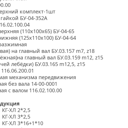
0.00
верхний комплект-1шт
 гайкой БУ-04-352А
16.02.100.04
ерхняя (110х100х65) БУ-04-65
нижняя (125х110х100) БУ-04-64
 разжимная
ая) на главный вал БУ.03.157 m7, z18
ёжная)на главный вал БУ.03.159 m12, z15
ей лебёдки) БУ.03.165 m12,5, z15
116.06.200.01
мая механизма передвижения
ая без вала 14-00-0001
ая с валом 116.02.100.00
одукция
 КГ-ХЛ 2*2,5
 КГ-ХЛ 3*2,5
 КГ-ХЛ 3*16+1*10