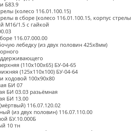
и Б83.9
релы (колесо 116.01.100.15)
релы в сборе (колесо 116.01.100.15, корпус стрелы 
 М16/1.5 с гайкой
00.03
боре 116.07.000.00
очую лебедку (из двух половин 425х8мм)
порного
поддерживающего
ерхняя (110х100х65) БУ-04-65
нижняя (125х110х100) БУ-04-64
и ходовой 100х90х80
ая БИ 07
ая БИ 03.03 разьёмная
ая БИ 13.00
(мёртвый) 116.07.120.02
ый (из двух половин) 116.07.110.00
ой БУ.10.000Б
й 10 тн