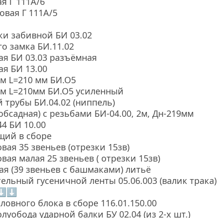
я Г 111А/6
вая Г 111А/5
и забивной БИ 03.02
го замка БИ.11.02
ая БИ 03.03 разъёмная
ая БИ 13.00
м L=210 мм БИ.О5
мм L=210мм БИ.О5 усиленный
 трубы БИ.04.02 (ниппель)
обсадная) с резьбами БИ-04.00, 2м, Дн-219мм
4 БИ 10.00
щий в сборе
вая 35 звеньев (отрезки 15зв)
вая малая 25 звеньев ( отрезки 15зв)
ая (39 звеньев с башмаками) литьё
ельный гусеничной ленты 05.06.003 (валик трака)
⬇⬇
ловного блока в сборе 116.01.150.00
уобода ударной балки БУ 02.04 (из 2-х шт.)