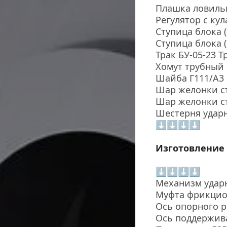
Плашка ловильн
Регулятор с кул
Ступица блока (
Ступица блока (
Трак БУ-05-23 Т
Хомут трубный 
Шайба Г111/А3
Шар желонки ст
Шар желонки ст
Шестерня ударна
⬇⬇⬇⬇
Изготовление 
⬇⬇⬇⬇
Механизм ударн
Муфта фрикцион
Ось опорного р
Ось поддержива