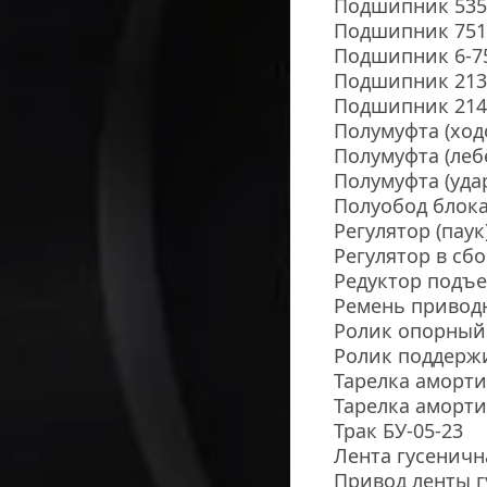
Подшипник 5351
Подшипник 751
Подшипник 6-7
Подшипник 213
Подшипник 214 
Полумуфта (ходо
Полумуфта (лебё
Полумуфта (удар
Полуобод блока
Регулятор (паук)
Регулятор в сбо
Редуктор подъе
Ремень приводн
Ролик опорный 
Ролик поддерж
Тарелка аморти
Тарелка аморт
Трак БУ-05-23
Лента гусенична
Привод ленты 