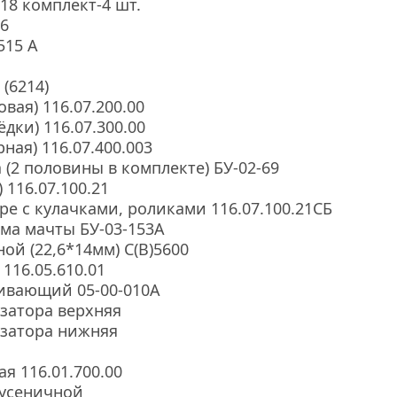
8 комплект-4 шт.
6
515 А
(6214)
вая) 116.07.200.00
дки) 116.07.300.00
ная) 116.07.400.003
 (2 половины в комплекте) БУ-02-69
 116.07.100.21
ре с кулачками, роликами 116.07.100.21СБ
ма мачты БУ-03-153А
ой (22,6*14мм) С(В)5600
116.05.610.01
ивающий 05-00-010А
затора верхняя
изатора нижняя
я 116.01.700.00
гусеничной