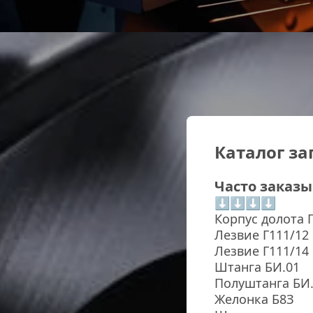
Каталог за
Часто заказ
⬇⬇⬇⬇
Корпус долота Г
Лезвие Г111/12
Лезвие Г111/14
Штанга БИ.01
Полуштанга БИ.
Желонка Б8З