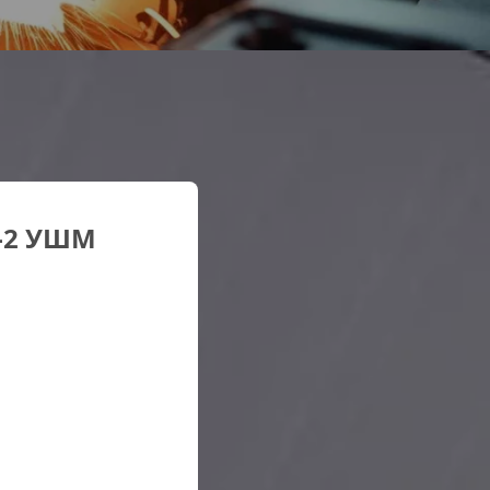
0-2 УШМ