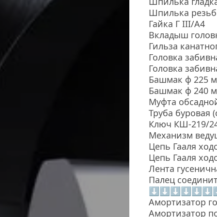
Шпилька гладка
Шпилька резьбо
Гайка Г III/А4
Вкладыш головк
Гильза канатно
Головка забивн
Головка забивн
Башмак ф 225 м
Башмак ф 240 
Муфта обсадной
Труба буровая (
Ключ КШ-219/24
Механизм веду
Цепь Гааля ходо
Цепь Гааля ходо
Лента гусеничн
Палец соединит
⬇⬇⬇⬇⬇⬇
Амортизатор го
Амортизатор пол