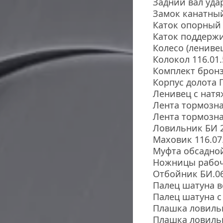
Задний вал уда
Замок канатный
Каток опорный 
Каток поддержи
Колесо (ленивец
Колокол 116.01.
Комплект бронз
Корпус долота Г
Ленивец с натя
Лента тормозна
Лента тормозна
Ловильник БИ 2
Маховик 116.07
Муфта обсадной
Ножницы рабочи
Отбойник БИ.06
Палец шатуна 
Палец шатуна с
Плашка ловильн
Плашка ловильн