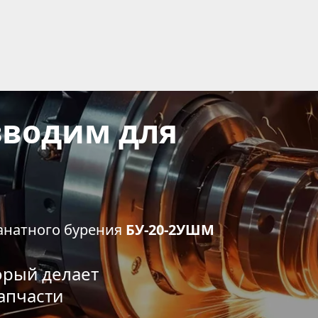
водим для 
анатного бурения 
БУ-20-2УШМ
рый делает 
апчасти